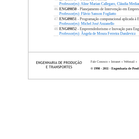
Professor(es): Aline Marian Callegaro, Cláudia Medi
46.
ENG09050
- Planejamento de Intervenção em Empres
Professor(es): Flávio Sanson Fogliatto
47.
ENG09051
- Programação computacional aplicada à 
Professor(es): Michel José Anzanello
48.
ENG09052
- Empreendedorismo e Inovação para Eng
Professor(es): Ângela de Moura Ferreira Danilevicz
Fale Conosco
»
Intranet
»
Webmail
»
© 1998 - 2011 - Engenharia de Produ