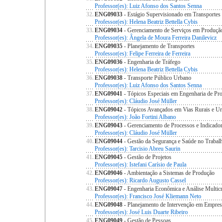
Professor(es): Luiz Afonso dos Santos Senna
32.
ENG09033
- Estágio Supervisionado em Transportes
Professor(es): Helena Beatriz Bettella Cybis
33.
ENG09034
- Gerenciamento de Serviços em Produçã
Professor(es): Ângela de Moura Ferreira Danilevicz
34.
ENG09035
- Planejamento de Transportes
Professor(es): Felipe Ferreira de Ferreira
35.
ENG09036
- Engenharia de Tráfego
Professor(es): Helena Beatriz Bettella Cybis
36.
ENG09038
- Transporte Público Urbano
Professor(es): Luiz Afonso dos Santos Senna
37.
ENG09041
- Tópicos Especiais em Engenharia de P
Professor(es): Cláudio José Müller
38.
ENG09042
- Tópicos Avançados em Vias Rurais e U
Professor(es): João Fortini Albano
39.
ENG09043
- Gerenciamento de Processos e Indicad
Professor(es): Cláudio José Müller
40.
ENG09044
- Gestão da Segurança e Saúde no Traba
Professor(es): Tarcisio Abreu Saurin
41.
ENG09045
- Gestão de Projetos
Professor(es): Istefani Carísio de Paula
42.
ENG09046
- Ambientação a Sistemas de Produção
Professor(es): Ricardo Augusto Cassel
43.
ENG09047
- Engenharia Econômica e Análise Multicr
Professor(es): Francisco José Kliemann Neto
44.
ENG09048
- Planejamento de Intervenção em Empres
Professor(es): José Luis Duarte Ribeiro
45.
ENG09049
- Gestão de Pessoas