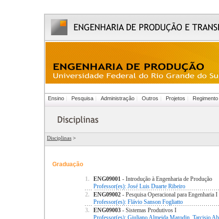
Ensino
|
Pesquisa
|
Administração
|
Outros
|
Projetos
|
Regimento
Disciplinas
>
Graduação
1.
ENG09001
- Introdução à Engenharia de Produção
Professor(es): José Luis Duarte Ribeiro
2.
ENG09002
- Pesquisa Operacional para Engenharia I
Professor(es): Flávio Sanson Fogliatto
3.
ENG09003
- Sistemas Produtivos I
Professor(es): Giuliano Almeida Marodin, Tarcisio Ab