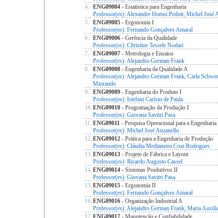
4.
ENG09004
- Estatística para Engenharia
Professor(es): Alexandre Homsi Pedott, Michel José 
5.
ENG09005
- Ergonomia I
Professor(es): Fernando Gonçalves Amaral
6.
ENG09006
- Gerência da Qualidade
Professor(es): Christine Tessele Nodari
7.
ENG09007
- Metrologia e Ensaios
Professor(es): Alejandro German Frank
8.
ENG09008
- Engenharia da Qualidade A
Professor(es): Alejandro German Frank, Carla Schwen
Miorando
9.
ENG09009
- Engenharia do Produto I
Professor(es): Istefani Carísio de Paula
10.
ENG09010
- Programação da Produção I
Professor(es): Giovana Savitri Pasa
11.
ENG09011
- Pesquisa Operacional para a Engenharia
Professor(es): Michel José Anzanello
12.
ENG09012
- Prática para a Engenharia de Produção
Professor(es): Cláudia Medianeira Cruz Rodrigues
13.
ENG09013
- Projeto de Fábrica e Layout
Professor(es): Ricardo Augusto Cassel
14.
ENG09014
- Sistemas Produtivos II
Professor(es): Giovana Savitri Pasa
15.
ENG09015
- Ergonomia II
Professor(es): Fernando Gonçalves Amaral
16.
ENG09016
- Organização Industrial A
Professor(es): Alejandro German Frank, Maria Auxil
17.
ENG09017
- Manutenção e Confiabilidade