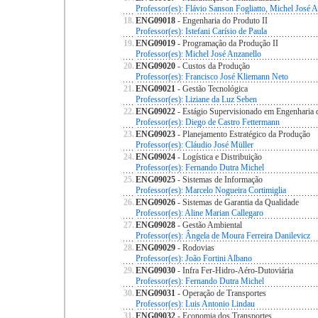
Professor(es): Flávio Sanson Fogliatto, Michel José 
18.
ENG09018
- Engenharia do Produto II
Professor(es): Istefani Carísio de Paula
19.
ENG09019
- Programação da Produção II
Professor(es): Michel José Anzanello
20.
ENG09020
- Custos da Produção
Professor(es): Francisco José Kliemann Neto
21.
ENG09021
- Gestão Tecnológica
Professor(es): Liziane da Luz Seben
22.
ENG09022
- Estágio Supervisionado em Engenharia
Professor(es): Diego de Castro Fettermann
23.
ENG09023
- Planejamento Estratégico da Produção
Professor(es): Cláudio José Müller
24.
ENG09024
- Logística e Distribuição
Professor(es): Fernando Dutra Michel
25.
ENG09025
- Sistemas de Informação
Professor(es): Marcelo Nogueira Cortimiglia
26.
ENG09026
- Sistemas de Garantia da Qualidade
Professor(es): Aline Marian Callegaro
27.
ENG09028
- Gestão Ambiental
Professor(es): Ângela de Moura Ferreira Danilevicz
28.
ENG09029
- Rodovias
Professor(es): João Fortini Albano
29.
ENG09030
- Infra Fer-Hidro-Aéro-Dutoviária
Professor(es): Fernando Dutra Michel
30.
ENG09031
- Operação de Transportes
Professor(es): Luis Antonio Lindau
31.
ENG09032
- Economia dos Transportes