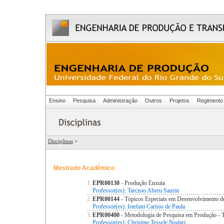
Ensino
|
Pesquisa
|
Administração
|
Outros
|
Projetos
|
Regimento
Disciplinas
>
Mestrado Acadêmico
1.
EPR00130
- Produção Enxuta
Professor(es): Tarcisio Abreu Saurin
2.
EPR00144
- Tópicos Especiais em Desenvolvimento d
Professor(es): Istefani Carísio de Paula
3.
EPR00400
- Metodologia de Pesquisa em Produção -
Professor(es): Christine Tessele Nodari