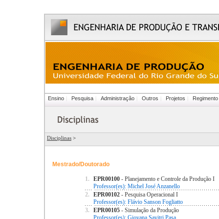
Ensino
|
Pesquisa
|
Administração
|
Outros
|
Projetos
|
Regimento
Disciplinas
>
Mestrado/Doutorado
1.
EPR00100
- Planejamento e Controle da Produção I
Professor(es): Michel José Anzanello
2.
EPR00102
- Pesquisa Operacional I
Professor(es): Flávio Sanson Fogliatto
3.
EPR00105
- Simulação da Produção
Professor(es): Giovana Savitri Pasa