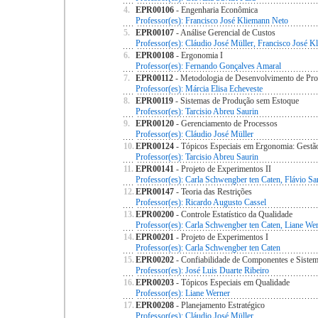
4.
EPR00106
- Engenharia Econômica
Professor(es): Francisco José Kliemann Neto
5.
EPR00107
- Análise Gerencial de Custos
Professor(es): Cláudio José Müller, Francisco José 
6.
EPR00108
- Ergonomia I
Professor(es): Fernando Gonçalves Amaral
7.
EPR00112
- Metodologia de Desenvolvimento de Pr
Professor(es): Márcia Elisa Echeveste
8.
EPR00119
- Sistemas de Produção sem Estoque
Professor(es): Tarcisio Abreu Saurin
9.
EPR00120
- Gerenciamento de Processos
Professor(es): Cláudio José Müller
10.
EPR00124
- Tópicos Especiais em Ergonomia: Gest
Professor(es): Tarcisio Abreu Saurin
11.
EPR00141
- Projeto de Experimentos II
Professor(es): Carla Schwengber ten Caten, Flávio Sa
12.
EPR00147
- Teoria das Restrições
Professor(es): Ricardo Augusto Cassel
13.
EPR00200
- Controle Estatístico da Qualidade
Professor(es): Carla Schwengber ten Caten, Liane We
14.
EPR00201
- Projeto de Experimentos I
Professor(es): Carla Schwengber ten Caten
15.
EPR00202
- Confiabilidade de Componentes e Siste
Professor(es): José Luis Duarte Ribeiro
16.
EPR00203
- Tópicos Especiais em Qualidade
Professor(es): Liane Werner
17.
EPR00208
- Planejamento Estratégico
Professor(es): Cláudio José Müller