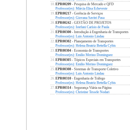
18.
EPR00209
- Pesquisa de Mercado e QFD
Professor(es): Márcia Elisa Echeveste
19.
EPR00217
- Gerência de Serviços
Professor(es): Giovana Savitri Pasa
20.
EPR00242
- GESTÃO DE PROJETOS
Professor(es): Istefani Carísio de Paula
21.
EPR00300
- Introdução à Engenharia de Transportes
Professor(es): Luis Antonio Lindau
22.
EPR00302
- Planejamento de Transportes
Professor(es): Helena Beatriz Bettella Cybis
23.
EPR00304
- Economia de Transportes
Professor(es): Emilio Merino Dominguez
24.
EPR00305
- Tópicos Especiais em Transportes
Professor(es): Emilio Merino Dominguez
25.
EPR00308
- Sistemas de Transporte Coletivo
Professor(es): Luis Antonio Lindau
26.
EPR00310
- Engenharia de Tráfego
Professor(es): Helena Beatriz Bettella Cybis
27.
EPR00314
- Segurança Viária na Página
Professor(es): Christine Tessele Nodari