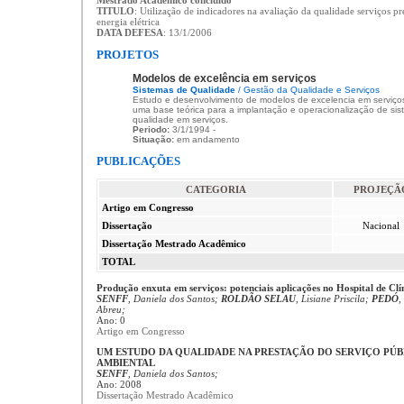
Mestrado Acadêmico concluído
TITULO
: Utilização de indicadores na avaliação da qualidade serviços pr
energia elétrica
DATA DEFESA
: 13/1/2006
PROJETOS
Modelos de excelência em serviços
Sistemas de Qualidade
/ Gestão da Qualidade e Serviços
Estudo e desenvolvimento de modelos de excelencia em serviços,
uma base teórica para a implantação e operacionalização de sis
qualidade em serviços.
Periodo:
3/1/1994 -
Situação:
em andamento
PUBLICAÇÕES
CATEGORIA
PROJEÇÃ
Artigo em Congresso
Dissertação
Nacional
Dissertação Mestrado Acadêmico
TOTAL
Produção enxuta em serviços: potenciais aplicações no Hospital de Clí
SENFF
, Daniela dos Santos;
ROLDÃO SELAU
, Lisiane Priscila;
PEDÓ
,
Abreu;
Ano: 0
Artigo em Congresso
UM ESTUDO DA QUALIDADE NA PRESTAÇÃO DO SERVIÇO PÚB
AMBIENTAL
SENFF
, Daniela dos Santos;
Ano: 2008
Dissertação Mestrado Acadêmico