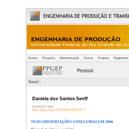
Ensino
|
Pesquisa
|
Administração
|
Outros
|
Projetos
|
Regimento
Pessoal
>
Daniela dos Santos Senff
Currículo Lattes
http://lattes.cnpq.br/0294951387634777
TESES/DISSERTAÇÕES CONCLUÍDAS EM 2006