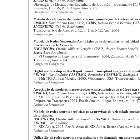
JACONDINO
, Gabriel Bittencourt;
Dissertação de Mestrado em Engenharia de Produção - Programa de Pós
Produção, UFRGS, Porto Alegre. Ano: 2005
Dissertação Mestrado Acadêmico
Método de calibração de modelos de microsimulação de tráfego atravé
ARAÚJO
, Davi Ribeiro Campos de;
CYBIS
, Helena Beatriz Bettella;
CAT
JACONDINO
, Gabriel Bittencourt;
Transportes, Rio de Janeiro, v. 12, n. 1, p. 5-12, Ano: 2004
Artigo em periódico
Modelo de Redes Neuronales Artificiales para determinar la velocidad 
Electrónica de la Velocidad.
BOCANEGRA
, Charlie Williams Rengifo;
CYBIS
, Helena Beatriz Bettella
Maria Alice Prudêncio;
In: VI Congreso de Ingeniería del Transporte., 2004, Zaragoza. Anais VI
Transporte., Ano: 2004
Artigo em Congresso
High-flow bus stop in Bus Rapid Transit: conceptual analysis and simul
LINDAU
, Luis Antônio;
CASTILHO
, Bernardo;
CASTILHO
, Rodrigo A.
In: 84th TRB Annual Meeting, 2005, Washington, USA: Transportation R
Artigo em Congresso
Associação de modelos macroscópicos e microscópicos de tráfego para 
ARAÚJO
, Davi Ribeiro Campos de;
CYBIS
, Helena Beatriz Bettella;
MOS
In: XIII Congresso de Pesquisa e Ensino em Transportes, 2004, Florianó
Pesquisa em Transportes 2004. Rio de Janeiro : Lagoa Editora,. v. I. p. 
Artigo em Congresso
Modelo de redes neurais artificiais para previsao da velocidade opera
pista simples.
BOCANEGRA
, Charlie Williams Rengifo;
JORNADA
, Daniel Homrich da
LINDAU
, Luis Antônio;
In: XIX Anpet, 2005, Recife. Anais da XIX Anpet. Recife : Anpet,. v. 1. 
Artigo em Congresso
Utilização de redes neurais para estimativa de demanda em uma rotató