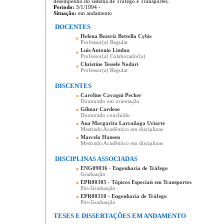
desempenho do sistema de Tráfego e Transportes.
Periodo:
3/1/1994 -
Situação:
em andamento
DOCENTES
Helena Beatriz Bettella Cybis
▪
Professor(a) Regular
Luis Antonio Lindau
▪
Professor(a) Colaborador(a)
Christine Tessele Nodari
▪
Professor(a) Regular
DISCENTES
▪
Caroline Cavagni Pecker
Doutorado em orientação
▪
Gilmar Cardoso
Doutorado concluído
▪
Ana Margarita Larrañaga Uriarte
Mestrado Acadêmico em disciplinas
▪
Marcelo Hansen
Mestrado Acadêmico em disciplinas
DISCIPLINAS ASSOCIADAS
▪
ENG09036 - Engenharia de Tráfego
Graduação
▪
EPR00305 - Tópicos Especiais em Transportes
Pós-Graduação
▪
EPR00310 - Engenharia de Tráfego
Pós-Graduação
TESES E DISSERTAÇÕES EM ANDAMENTO