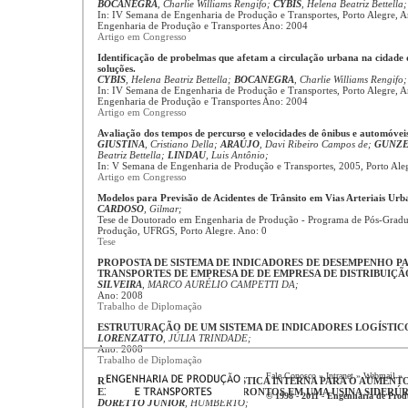
BOCANEGRA
, Charlie Williams Rengifo;
CYBIS
, Helena Beatriz Bettella
In: IV Semana de Engenharia de Produção e Transportes, Porto Alegre, A
Engenharia de Produção e Transportes Ano: 2004
Artigo em Congresso
Identificação de probelmas que afetam a circulação urbana na cidade d
soluções.
CYBIS
, Helena Beatriz Bettella;
BOCANEGRA
, Charlie Williams Rengifo
In: IV Semana de Engenharia de Produção e Transportes, Porto Alegre, A
Engenharia de Produção e Transportes Ano: 2004
Artigo em Congresso
Avaliação dos tempos de percurso e velocidades de ônibus e automóvei
GIUSTINA
, Cristiano Della;
ARAÚJO
, Davi Ribeiro Campos de;
GUNZ
Beatriz Bettella;
LINDAU
, Luis Antônio;
In: V Semana de Engenharia de Produção e Transportes, 2005, Porto Ale
Artigo em Congresso
Modelos para Previsão de Acidentes de Trânsito em Vias Arteriais Urb
CARDOSO
, Gilmar;
Tese de Doutorado em Engenharia de Produção - Programa de Pós-Grad
Produção, UFRGS, Porto Alegre. Ano: 0
Tese
PROPOSTA DE SISTEMA DE INDICADORES DE DESEMPENHO P
TRANSPORTES DE EMPRESA DE DE EMPRESA DE DISTRIBUIÇÃ
SILVEIRA
, MARCO AURÉLIO CAMPETTI DA;
Ano: 2008
Trabalho de Diplomação
ESTRUTURAÇÃO DE UM SISTEMA DE INDICADORES LOGÍSTIC
LORENZATTO
, JÚLIA TRINDADE;
Ano: 2008
Trabalho de Diplomação
Fale Conosco
»
Intranet
»
Webmail
»
REESTRUTURAÇÃO DA LOGÍSTICA INTERNA PARA O AUMENTO
EXPEDIÇÃO DE PRODUTOS PRONTOS EM UMA USINA SIDERÚ
© 1998 - 2011 - Engenharia de Produ
DORETTO JUNIOR
, HUMBERTO;