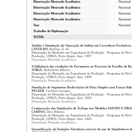
Dissertação Mestrado Acadêmico
Nacional
Dissertação Mestrado Acadêmico
Nacional
Dissertação Mestrado Acadêmico
Nacional
Dissertação Mestrado Acadêmico
Nacional
Tese
Nacional
Trabalho de Diplomação
TOTAL
Análise e Simulação da Operação de ônibus em Corredores Exclusivos
CASTILHO
, Rodrigo A. de;
Dissertação de Mestrado em Engenharia de Produção - Programa de Pós
Produção, UFRGS, Porto Alegre. Ano: 1997
Dissertação Mestrado Acadêmico
A Influência das condições do Pavimento no Processo de Escolha de R
JORGE
, Roberlaine Ribeiro;
Dissertação de Mestrado em Engenharia de Produção - Programa de Pós
Produção, UFRGS, Porto Alegre. Ano: 1999
Dissertação Mestrado Acadêmico
Simulação de Segmentos Rodoviários de Pista Simples com Faixas Adic
PECKER
, Caroline Cavagni;
Dissertação de Mestrado em Engenharia de Produção - Programa de Pós
Produção, UFRGS, Porto Alegre. Ano: 2003
Dissertação Mestrado Acadêmico
Comparação das Simulações de Tráfego nos Modelos SATURN E D
CAMPOS
, Davi Ribeiro;
Dissertação de Mestrado em Engenharia de Produção - Programa de Pós
Produção, UFRGS, Porto Alegre. Ano: 2003
Dissertação Mestrado Acadêmico
Quantificação da Emissões Veiculares através do uso de Simuladores d