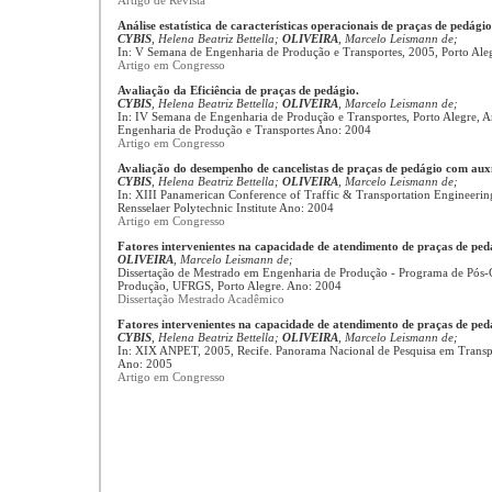
Artigo de Revista
Análise estatística de características operacionais de praças de pedágio
CYBIS
, Helena Beatriz Bettella;
OLIVEIRA
, Marcelo Leismann de;
In: V Semana de Engenharia de Produção e Transportes, 2005, Porto Ale
Artigo em Congresso
Avaliação da Eficiência de praças de pedágio.
CYBIS
, Helena Beatriz Bettella;
OLIVEIRA
, Marcelo Leismann de;
In: IV Semana de Engenharia de Produção e Transportes, Porto Alegre, A
Engenharia de Produção e Transportes Ano: 2004
Artigo em Congresso
Avaliação do desempenho de cancelistas de praças de pedágio com auxíli
CYBIS
, Helena Beatriz Bettella;
OLIVEIRA
, Marcelo Leismann de;
In: XIII Panamerican Conference of Traffic & Transportation Engineeri
Rensselaer Polytechnic Institute Ano: 2004
Artigo em Congresso
Fatores intervenientes na capacidade de atendimento de praças de ped
OLIVEIRA
, Marcelo Leismann de;
Dissertação de Mestrado em Engenharia de Produção - Programa de Pós
Produção, UFRGS, Porto Alegre. Ano: 2004
Dissertação Mestrado Acadêmico
Fatores intervenientes na capacidade de atendimento de praças de ped
CYBIS
, Helena Beatriz Bettella;
OLIVEIRA
, Marcelo Leismann de;
In: XIX ANPET, 2005, Recife. Panorama Nacional de Pesquisa em Transpo
Ano: 2005
Artigo em Congresso