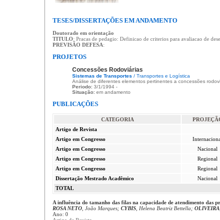
TESES/DISSERTAÇÕES EM ANDAMENTO
Doutorado em orientação
TITULO
: Pracas de pedagio: Definicao de criterios para avaliacao de de
PREVISÃO DEFESA
:
PROJETOS
Concessões Rodoviárias
Sistemas de Transportes
/ Transportes e Logística
Análise de diferentes elementos pertinentes a concessões rodovi
Periodo:
3/1/1994 -
Situação:
em andamento
PUBLICAÇÕES
CATEGORIA
PROJEÇÃ
Artigo de Revista
Artigo em Congresso
Internacion
Artigo em Congresso
Nacional
Artigo em Congresso
Regional
Artigo em Congresso
Regional
Dissertação Mestrado Acadêmico
Nacional
TOTAL
A influência do tamanho das filas na capacidade de atendimento das p
ROSA NETO
, João Marques;
CYBIS
, Helena Beatriz Bettella;
OLIVEIRA
Ano: 0