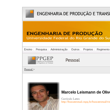
Ensino
|
Pesquisa
|
Administração
|
Outros
|
Projetos
|
Regimento
Pessoal
>
Marcelo Leismann de Oliv
Currículo Lattes
http://buscatextual.cnpq.br/buscatextual/